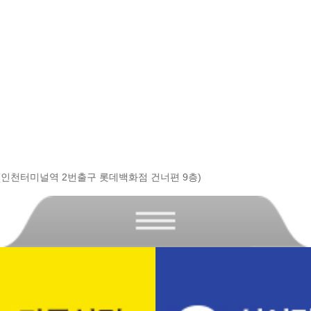
 (인천터미널역 2번출구 롯데백화점 건너편 9층)