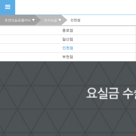
로앤요실금클리닉
오시는길
인천점
종로점
일산점
인천점
부천점