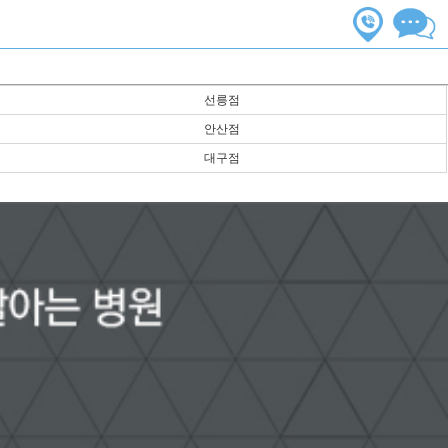
선릉점
안산점
대구점