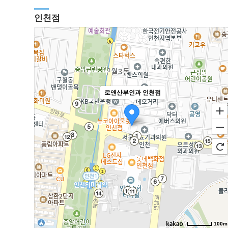
인천점
로앤산부인과 인천점
100m