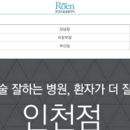
강남점
의정부점
부산점