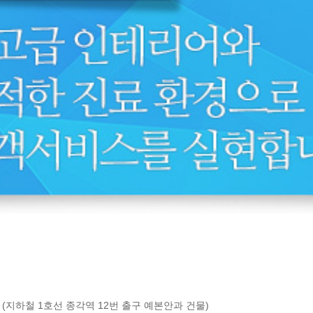
(지하철 1호선 종각역 12번 출구 예본안과 건물)