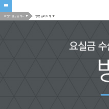
로앤요실금클리닉
병원둘러보기