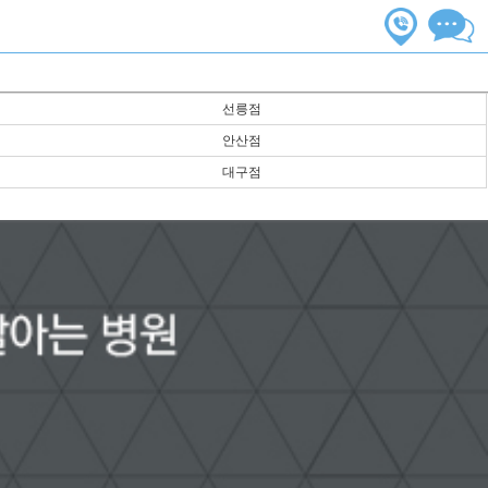
선릉점
안산점
대구점