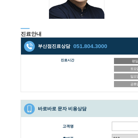
진료안내
051.804.3000
부산점진료상담
진료시간
평
토요
일요
공휴
바로바로 문자 비용상담
고객명