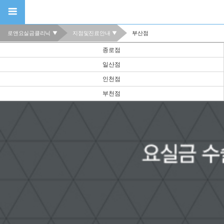
로앤요실금클리닉
지점및진료안내
부산점
종로점
일산점
인천점
부천점