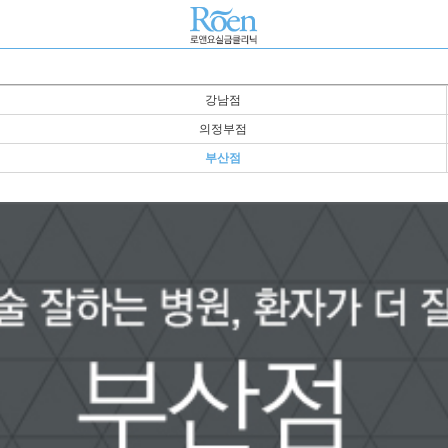
강남점
의정부점
부산점